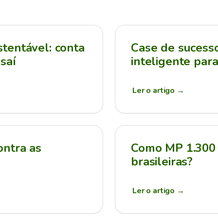
tentável: conta
Case de sucesso:
saí
inteligente par
Ler o artigo
→
ontra as
Como MP 1.300 
brasileiras?
Ler o artigo
→