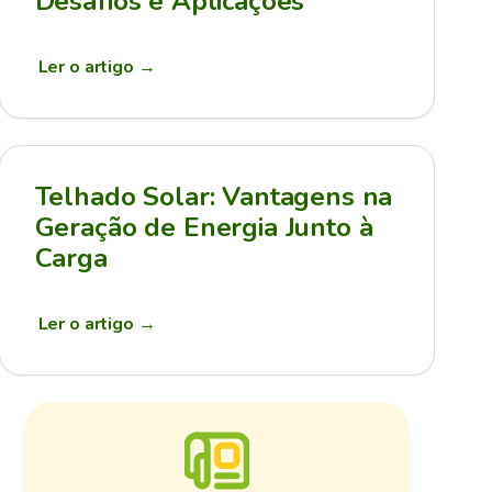
Desafios e Aplicações
Ler o artigo
→
Telhado Solar: Vantagens na
Geração de Energia Junto à
Carga
Ler o artigo
→