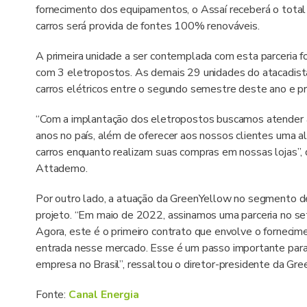
fornecimento dos equipamentos, o Assaí receberá o total
carros será provida de fontes 100% renováveis.
A primeira unidade a ser contemplada com esta parceria f
com 3 eletropostos. As demais 29 unidades do atacadis
carros elétricos entre o segundo semestre deste ano e p
“Com a implantação dos eletropostos buscamos atender 
anos no país, além de oferecer aos nossos clientes uma a
carros enquanto realizam suas compras em nossas lojas”, 
Attademo.
Por outro lado, a atuação da GreenYellow no segmento de
projeto. “Em maio de 2022, assinamos uma parceria no se
Agora, este é o primeiro contrato que envolve o forneci
entrada nesse mercado. Esse é um passo importante para a
empresa no Brasil”, ressaltou o diretor-presidente da Gre
Fonte:
Canal Energia