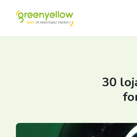
30 loj
fo