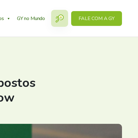
os
GY no Mundo
FALE COM A GY
opostos
low