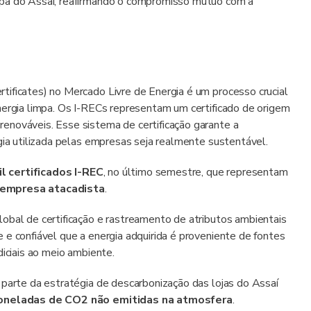
mpa do Assaí, reafirmando o compromisso mútuo com a
ificates) no Mercado Livre de Energia é um processo crucial
nergia limpa. Os I-RECs representam um certificado de origem
enováveis. Esse sistema de certificação garante a
gia utilizada pelas empresas seja realmente sustentável.
 certificados I-REC
, no último semestre, que representam
 empresa atacadista
.
obal de certificação e rastreamento de atributos ambientais
 e confiável que a energia adquirida é proveniente de fontes
diciais ao meio ambiente.
 parte da estratégia de descarbonização das lojas do Assaí
toneladas de CO2 não emitidas na atmosfera
.