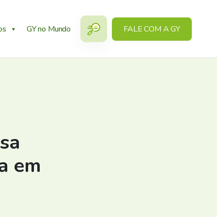
os
GY no Mundo
FALE COM A GY
sa
ia em