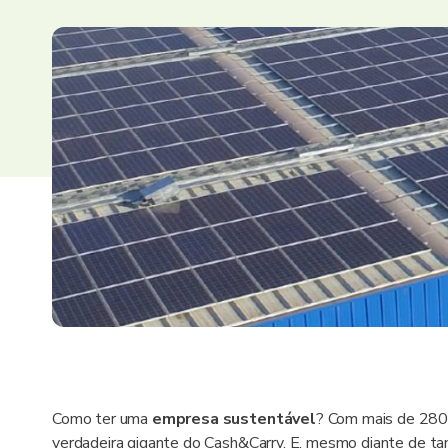
Como ter uma
empresa sustentável
? Com mais de 280 
verdadeira gigante do Cash&Carry. E, mesmo diante de ta