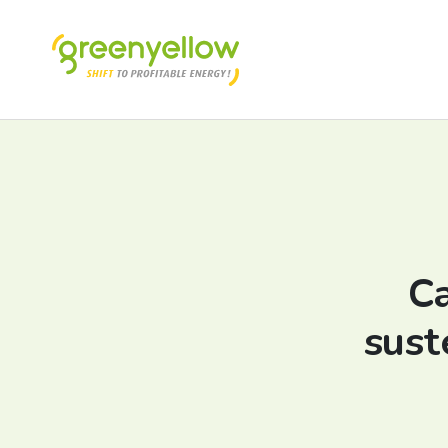
C
sust