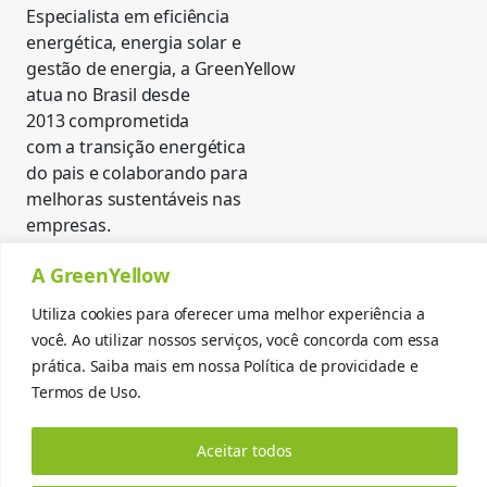
Especialista em eficiência
energética, energia solar e
gestão de energia, a GreenYellow
atua no Brasil desde
2013 comprometida
com a transição energética
do pais e colaborando para
melhoras sustentáveis nas
empresas.
Contato
A GreenYellow
Alameda dos Arapanés, 1441 -
Utiliza cookies para oferecer uma melhor experiência a
Indianópolis, São Paulo - SP,
você. Ao utilizar nossos serviços, você concorda com essa
Cep: 04524-003
Políticas de Privacidade →
prática. Saiba mais em nossa
Política de provicidade
e
Investidores →
Termos de Uso.
Aceitar todos