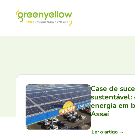
Case de suc
sustentável:
energia em b
Assaí
Ler o artigo
→