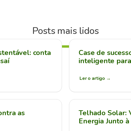
Posts mais lidos
tentável: conta
Case de sucesso:
saí
inteligente par
Ler o artigo
→
ontra as
Telhado Solar:
Energia Junto à