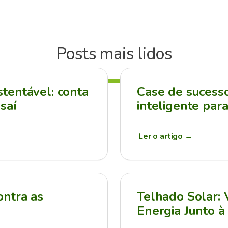
Posts mais lidos
tentável: conta
Case de sucesso:
saí
inteligente par
Ler o artigo
→
ontra as
Telhado Solar:
Energia Junto à