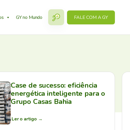
os
GY no Mundo
FALE COM A GY
Case de sucesso: eficiência
energética inteligente para o
Grupo Casas Bahia
Ler o artigo
→