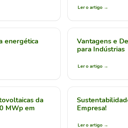
Ler o artigo
→
a energética
Vantagens e Des
para Indústrias
Ler o artigo
→
ovoltaicas da
Sustentabilidad
210 MWp em
Empresa!
Ler o artigo
→