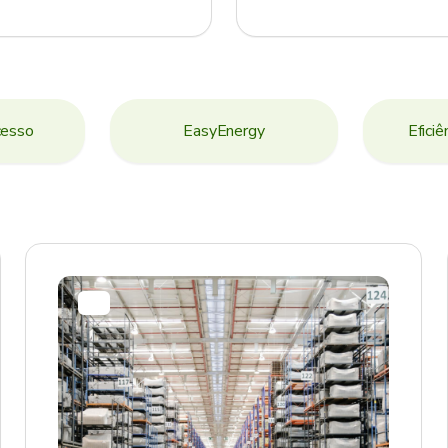
cesso
EasyEnergy
Eficiê