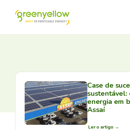
Case de suc
sustentável:
energia em b
Assaí
Ler o artigo
→