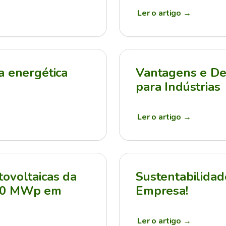
Ler o artigo
→
a energética
Vantagens e Des
para Indústrias
Ler o artigo
→
ovoltaicas da
Sustentabilidad
210 MWp em
Empresa!
Ler o artigo
→