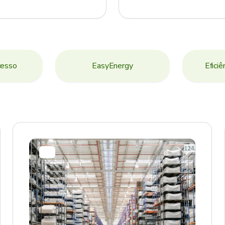
cesso
EasyEnergy
Eficiê