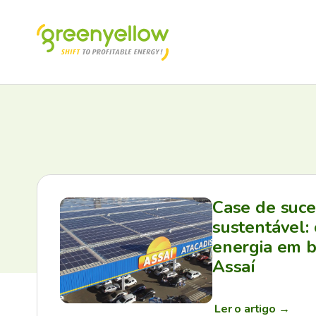
Case de suc
sustentável:
energia em b
Assaí
Ler o artigo
→