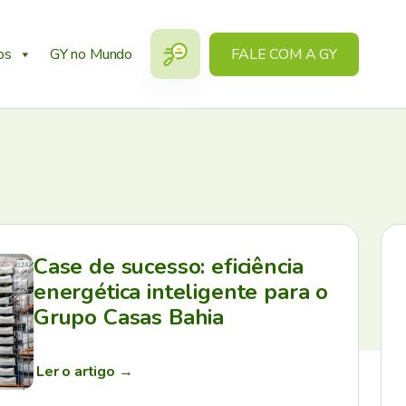
os
GY no Mundo
FALE COM A GY
Case de sucesso: eficiência
energética inteligente para o
Grupo Casas Bahia
Ler o artigo
→