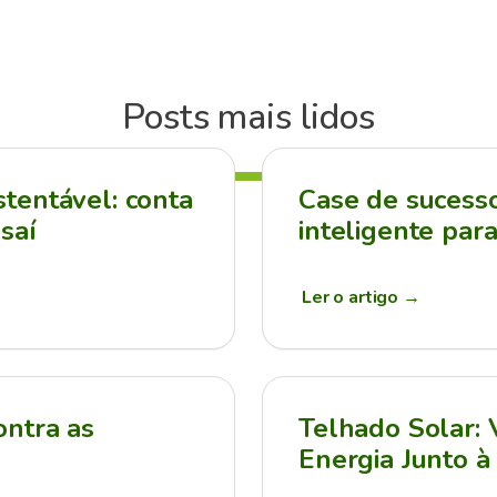
Posts mais lidos
tentável: conta
Case de sucesso:
saí
inteligente par
Ler o artigo
→
ontra as
Telhado Solar:
Energia Junto à