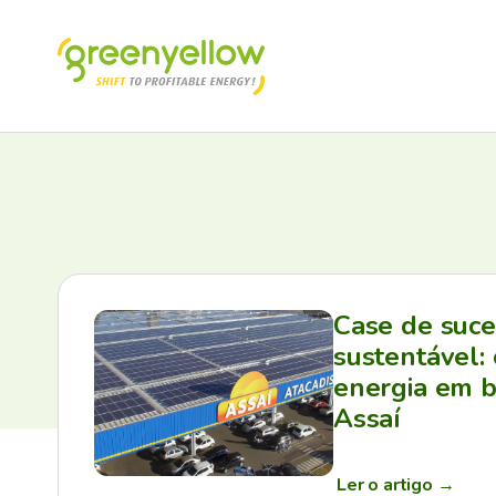
Case de suc
sustentável:
energia em b
Assaí
Ler o artigo
→