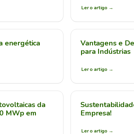
Ler o artigo
→
a energética
Vantagens e Des
para Indústrias
Ler o artigo
→
ovoltaicas da
Sustentabilidad
210 MWp em
Empresa!
Ler o artigo
→