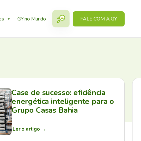
os
GY no Mundo
FALE COM A GY
Case de sucesso: eficiência
energética inteligente para o
Grupo Casas Bahia
Ler o artigo
→