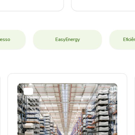
cesso
EasyEnergy
Eficiê