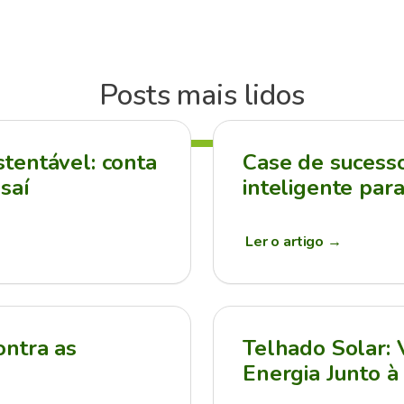
Posts mais lidos
tentável: conta
Case de sucesso:
saí
inteligente par
Ler o artigo
→
ontra as
Telhado Solar:
Energia Junto à