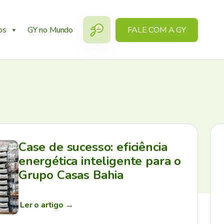
os
GY no Mundo
FALE COM A GY
Case de sucesso: eficiência
energética inteligente para o
Grupo Casas Bahia
Ler o artigo
→