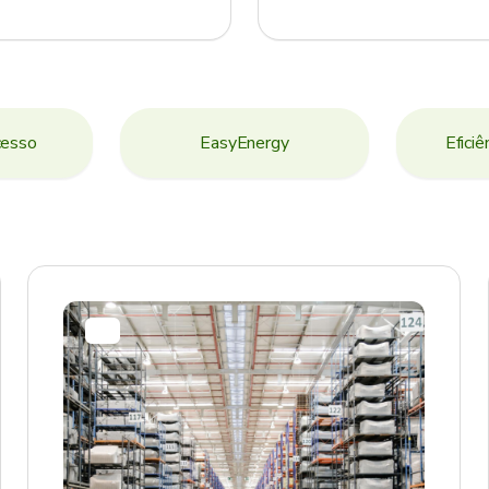
cesso
EasyEnergy
Eficiê