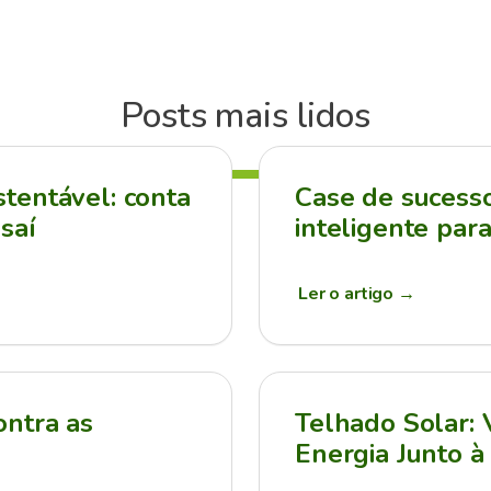
Posts mais lidos
tentável: conta
Case de sucesso:
saí
inteligente par
Ler o artigo
→
ontra as
Telhado Solar:
Energia Junto à