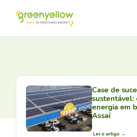
Case de suc
sustentável:
energia em b
Assaí
Ler o artigo
→