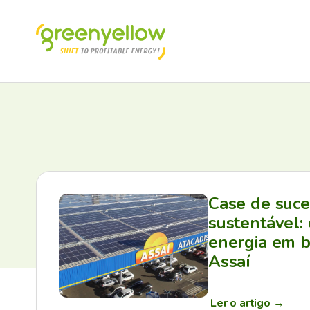
Case de suc
sustentável:
energia em b
Assaí
Ler o artigo
→