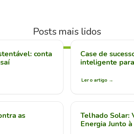
Posts mais lidos
tentável: conta
Case de sucesso:
saí
inteligente par
Ler o artigo
→
ontra as
Telhado Solar:
Energia Junto à