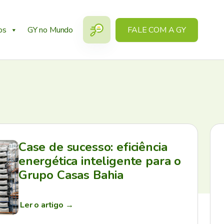
os
GY no Mundo
FALE COM A GY
Case de sucesso: eficiência
energética inteligente para o
Grupo Casas Bahia
Ler o artigo
→