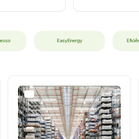
cesso
EasyEnergy
Eficiê