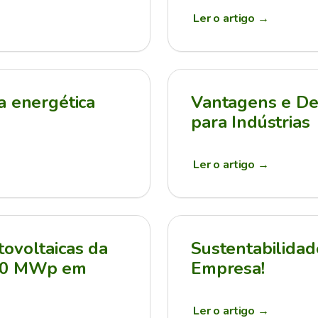
Ler o artigo
→
a energética
Vantagens e Des
para Indústrias
Ler o artigo
→
ovoltaicas da
Sustentabilidad
210 MWp em
Empresa!
Ler o artigo
→