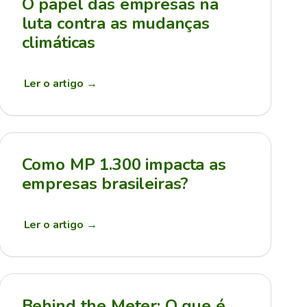
O papel das empresas na
luta contra as mudanças
climáticas
Ler o artigo
→
Como MP 1.300 impacta as
empresas brasileiras?
Ler o artigo
→
Behind the Meter: O que é,