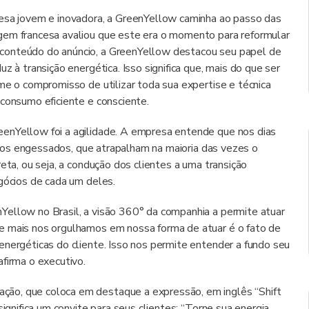
a jovem e inovadora, a GreenYellow caminha ao passo das
gem francesa avaliou que este era o momento para reformular
conteúdo do anúncio, a GreenYellow destacou seu papel de
z à transição energética. Isso significa que, mais do que ser
me o compromisso de utilizar toda sua expertise e técnica
 consumo eficiente e consciente.
enYellow foi a agilidade. A empresa entende que nos dias
essos engessados, que atrapalham na maioria das vezes o
eta, ou seja, a condução dos clientes a uma transição
egócios de cada um deles.
Yellow no Brasil, a visão 360° da companhia a permite atuar
e mais nos orgulhamos em nossa forma de atuar é o fato de
energéticas do cliente. Isso nos permite entender a fundo seu
firma o executivo.
ão, que coloca em destaque a expressão, em inglês “Shift
significa um convite para seus clientes: “Torne sua energia