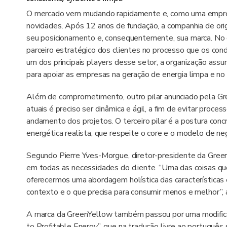
O mercado vem mudando rapidamente e, como uma empres
novidades. Após 12 anos de fundação, a companhia de ori
seu posicionamento e, consequentemente, sua marca. No 
parceiro estratégico dos clientes no processo que os condu
um dos principais players desse setor, a organização assu
para apoiar as empresas na geração de energia limpa e no
Além de comprometimento, outro pilar anunciado pela Gre
atuais é preciso ser dinâmica e ágil, a fim de evitar proc
andamento dos projetos. O terceiro pilar é a postura concr
energética realista, que respeite o core e o modelo de n
Segundo Pierre Yves-Morgue, diretor-presidente da Green
em todas as necessidades do cliente. “Uma das coisas qu
oferecermos uma abordagem holística das características 
contexto e o que precisa para consumir menos e melhor”, a
A marca da GreenYellow também passou por uma modificaç
to Profitable Energy”, que na tradução livre ao português 