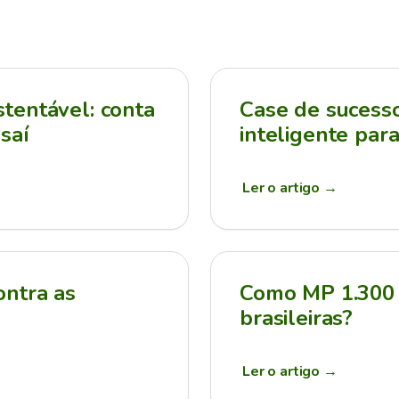
tentável: conta
Case de sucesso:
saí
inteligente par
Ler o artigo
→
ontra as
Como MP 1.300 
brasileiras?
Ler o artigo
→