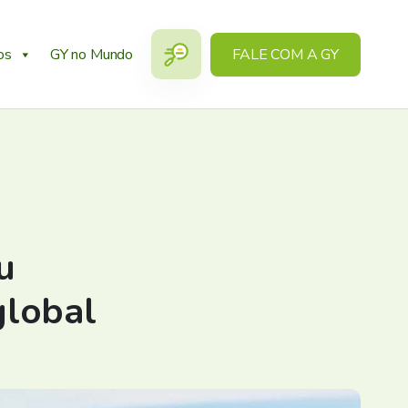
os
GY no Mundo
FALE COM A GY
u
global