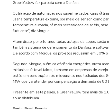
GreenYellow faz parceria com a Danfoss.
Outra ação de automação nos supermercados, cujas última
usar a temperatura externa, por meio de sensor, como parâ
temperatura elevada, há mais necessidade de ar frio, cas
flutuante”, diz Morgue.
Além disso, por oito anos todas as lojas da Lopes serão
também sistema de gerenciamento da Danfoss e software
De acordo com Morgue, os projetos reduziram em 30% o 
Segundo Morgue, além da eficiência energética, outra ap
miniusinas fotovoltaicas, também em empresas de varejo
estão em construção seis microusinas nos telhados dos S
MW que vai atender por compensação a demanda de 80 loj
Presente em sete países, a GreenYellow tem mais de 1.0
solar distribuída.
Fonte: Brasil Energia