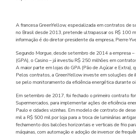
A francesa GreenYellow, especializada em contratos de sol
no Brasil desde 2013, pretende ultrapassar os R$ 100 m
informação é do diretor-presidente da empresa, Pierre-Y
Segundo Morgue, desde setembro de 2014 a empresa – q
(GPA), o Casino – já investiu R$ 250 milhões em contra
A maior parte em lojas do GPA (Pão de Açúcar e Extra), qu
Pelos contratos, a GreenYellow investe em soluções de ilu
se pelo monitoramento da eficiência energética durante oi
Em setembro de 2017, foi fechado o primeiro contrato fo
Supermercados, para implementar ações de eficiência ene
Paulo e cidades vizinhas. Em modelo de contrato de des
mil a R$ 500 mil por loja para a troca de luminárias ant
fechamento dos balcões horizontais e verticais de frio par
máquinas, com automação e adoção de inversor de frequênc