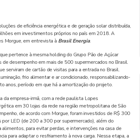
uções de eficiência energética e de geração solar distribuída,
ilhões em investimentos próprios no país em 2018. A
ves Morgue, em entrevista à
Brasil Energia
.
ue pertence à mesma holding do Grupo Pão de Açúcar
tos de desempenho em mais de 500 supermercados no Brasil.
e serviram de cartão de visitas para a entrada no Brasil.
minação, frio alimentar e ar condicionado, responsabilizando-
to anos, período em que há a amortização do projeto.
ra da empresa-irmã, com a rede paulista Lopes
rgética em 30 lojas da rede na região metropolitana de São
empenho, de acordo com Morgue, foram investidos de R$ 300
igas por LED (de 200 a 300 por supermercado), além do
a alimentos, para evitar perdas, e intervenções na casa de
ia para adaptar o resfriamento à nova carga. Nessa etapa, a