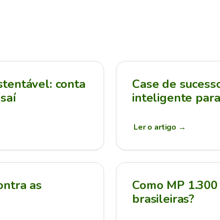
tentável: conta
Case de sucesso:
saí
inteligente par
Ler o artigo
→
ontra as
Como MP 1.300 
brasileiras?