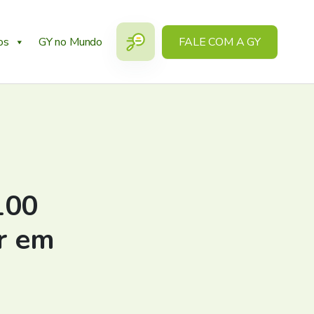
os
GY no Mundo
FALE COM A GY
100
ar em