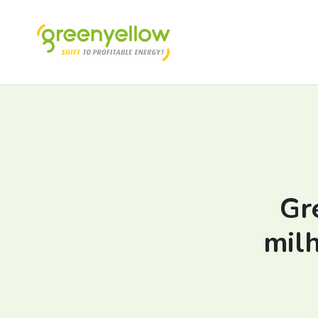
Gr
milh