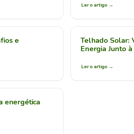
Ler o artigo
→
fios e
Telhado Solar:
Energia Junto à
Ler o artigo
→
a energética