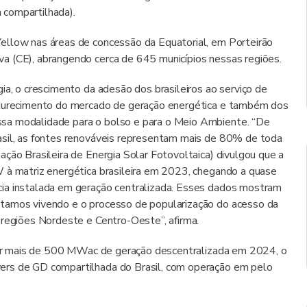
a compartilhada).
ellow nas áreas de concessão da Equatorial, em Porteirão
a (CE), abrangendo cerca de 645 municípios nessas regiões.
ia, o crescimento da adesão dos brasileiros ao serviço de
madurecimento do mercado de geração energética e também dos
sa modalidade para o bolso e para o Meio Ambiente. “De
asil, as fontes renováveis representam mais de 80% de toda
ção Brasileira de Energia Solar Fotovoltaica) divulgou que a
W à matriz energética brasileira em 2023, chegando a quase
cia instalada em geração centralizada. Esses dados mostram
stamos vivendo e o processo de popularização do acesso da
 regiões Nordeste e Centro-Oeste”, afirma.
perar mais de 500 MWac de geração descentralizada em 2024, o
ers de GD compartilhada do Brasil, com operação em pelo