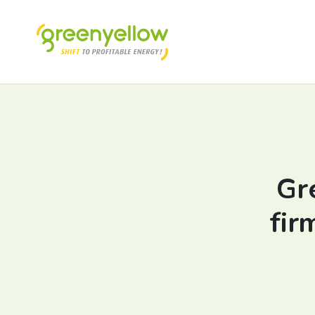
Gr
fir