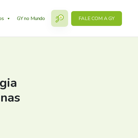
os
GY no Mundo
FALE COM A GY
gia
inas