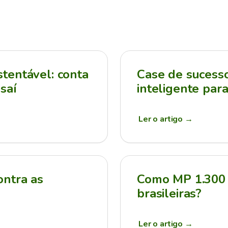
tentável: conta
Case de sucesso:
saí
inteligente par
Ler o artigo
→
ontra as
Como MP 1.300 
brasileiras?
Ler o artigo
→