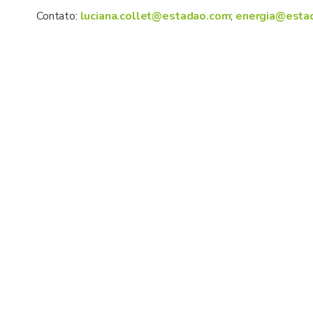
Contato:
luciana.collet@estadao.com
;
energia@esta