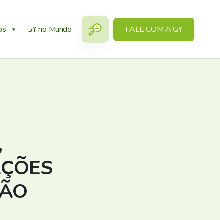
os
GY no Mundo
FALE COM A GY
,
AÇÕES
ÇÃO