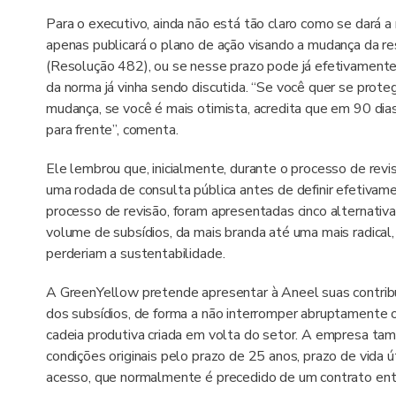
Para o executivo, ainda não está tão claro como se dará 
apenas publicará o plano de ação visando a mudança da r
(Resolução 482), ou se nesse prazo pode já efetivament
da norma já vinha sendo discutida. “Se você quer se proteg
mudança, se você é mais otimista, acredita que em 90 di
para frente”, comenta.
Ele lembrou que, inicialmente, durante o processo de revis
uma rodada de consulta pública antes de definir efetivame
processo de revisão, foram apresentadas cinco alternativa
volume de subsídios, da mais branda até uma mais radica
perderiam a sustentabilidade.
A GreenYellow pretende apresentar à Aneel suas contribu
dos subsídios, de forma a não interromper abruptamente o
cadeia produtiva criada em volta do setor. A empresa t
condições originais pelo prazo de 25 anos, prazo de vida ú
acesso, que normalmente é precedido de um contrato ent