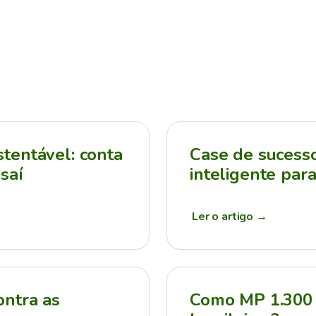
tentável: conta
Case de sucesso:
saí
inteligente par
Ler o artigo
→
ontra as
Como MP 1.300 