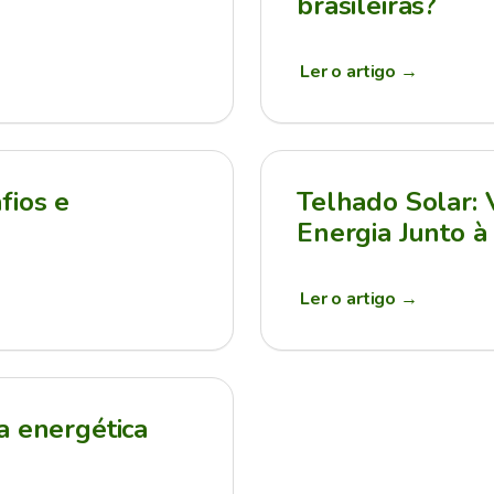
brasileiras?
Ler o artigo
→
fios e
Telhado Solar:
Energia Junto à
Ler o artigo
→
a energética