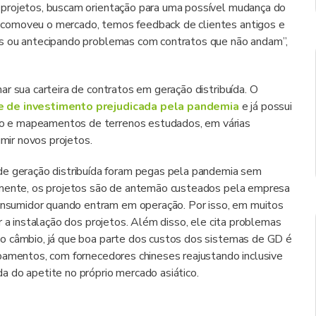
 projetos, buscam orientação para uma possível mudança do
 comoveu o mercado, temos feedback de clientes antigos e
os ou antecipando problemas com contratos que não andam”,
r sua carteira de contratos em geração distribuída. O
e de investimento prejudicada pela pandemia
e já possui
o e mapeamentos de terrenos estudados, em várias
umir novos projetos.
geração distribuída foram pegas pela pandemia sem
almente, os projetos são de antemão custeados pela empresa
sumidor quando entram em operação. Por isso, em muitos
r a instalação dos projetos. Além disso, ele cita problemas
o câmbio, já que boa parte dos custos dos sistemas de GD é
pamentos, com fornecedores chineses reajustando inclusive
 do apetite no próprio mercado asiático.