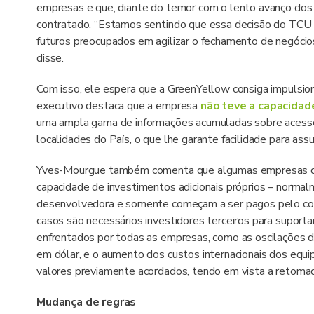
empresas e que, diante do temor com o lento avanço dos
contratado. “Estamos sentindo que essa decisão do TCU
futuros preocupados em agilizar o fechamento de negóci
disse.
Com isso, ele espera que a GreenYellow consiga impulsiona
executivo destaca que a empresa
não teve a capacidad
uma ampla gama de informações acumuladas sobre acess
localidades do País, o que lhe garante facilidade para ass
Yves-Mourgue também comenta que algumas empresas de 
capacidade de investimentos adicionais próprios – norm
desenvolvedora e somente começam a ser pagos pelo con
casos são necessários investidores terceiros para suporta
enfrentados por todas as empresas, como as oscilações d
em dólar, e o aumento dos custos internacionais dos equi
valores previamente acordados, tendo em vista a retomada
Mudança de regras