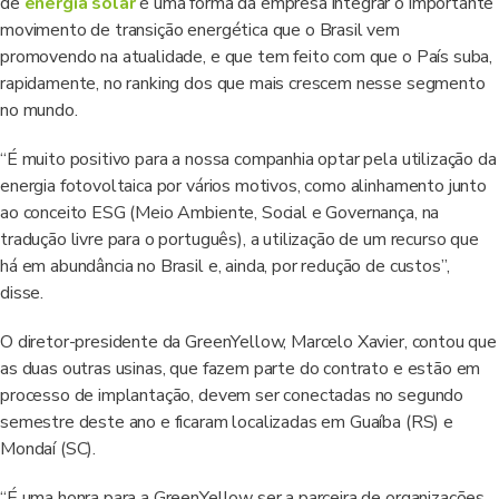
de
energia solar
é uma forma da empresa integrar o importante
movimento de transição energética que o Brasil vem
promovendo na atualidade, e que tem feito com que o País suba,
rapidamente, no ranking dos que mais crescem nesse segmento
no mundo.
“É muito positivo para a nossa companhia optar pela utilização da
energia fotovoltaica por vários motivos, como alinhamento junto
ao conceito ESG (Meio Ambiente, Social e Governança, na
tradução livre para o português), a utilização de um recurso que
há em abundância no Brasil e, ainda, por redução de custos”,
disse.
O diretor-presidente da GreenYellow, Marcelo Xavier, contou que
as duas outras usinas, que fazem parte do contrato e estão em
processo de implantação, devem ser conectadas no segundo
semestre deste ano e ficaram localizadas em Guaíba (RS) e
Mondaí (SC).
“É uma honra para a GreenYellow ser a parceira de organizações