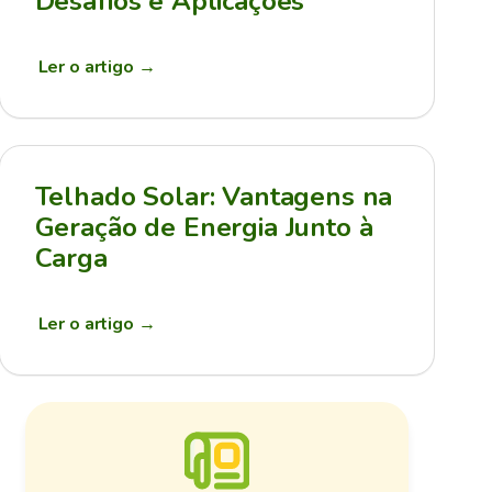
Desafios e Aplicações
Ler o artigo
→
Telhado Solar: Vantagens na
Geração de Energia Junto à
Carga
Ler o artigo
→