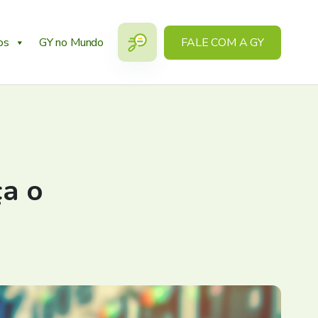
os
GY no Mundo
FALE COM A GY
ça o