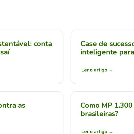
tentável: conta
Case de sucesso:
saí
inteligente par
Ler o artigo
→
ontra as
Como MP 1.300 
brasileiras?
Ler o artigo
→