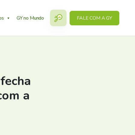
os
GY no Mundo
FALE COM A GY
 fecha
com a