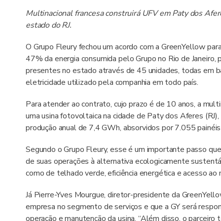
Multinacional francesa construirá UFV em Paty dos Afer
estado do RJ.
O Grupo Fleury fechou um acordo com a GreenYellow para
47% da energia consumida pelo Grupo no Rio de Janeiro, 
presentes no estado através de 45 unidades, todas em 
eletricidade utilizado pela companhia em todo país.
Para atender ao contrato, cujo prazo é de 10 anos, a multi
uma usina fotovoltaica na cidade de Paty dos Aferes (RJ)
produção anual de 7,4 GWh, absorvidos por 7.055 painéis
Segundo o Grupo Fleury, esse é um importante passo que
de suas operações à alternativa ecologicamente sustentá
como de telhado verde, eficiência energética e acesso ao 
Já Pierre-Yves Mourgue, diretor-presidente da GreenYellow
empresa no segmento de serviços e que a GY será respons
operação e manutenção da usina. “Além disso, o parceiro t