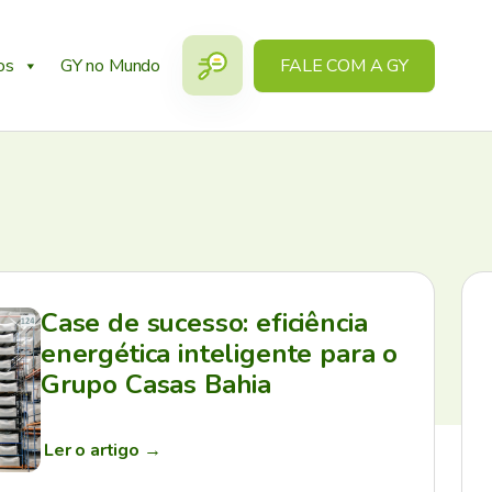
os
GY no Mundo
FALE COM A GY
Case de sucesso: eficiência
energética inteligente para o
Grupo Casas Bahia
Ler o artigo
→