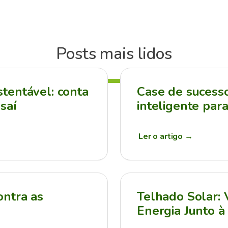
Posts mais lidos
tentável: conta
Case de sucesso:
saí
inteligente par
Ler o artigo
→
ontra as
Telhado Solar:
Energia Junto à