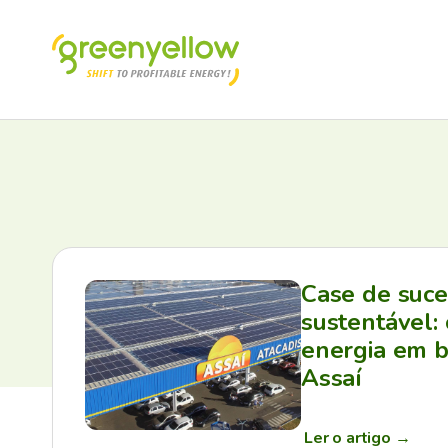
Case de suc
sustentável:
energia em b
Assaí
Ler o artigo
→