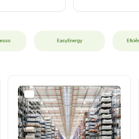
cesso
EasyEnergy
Eficiê