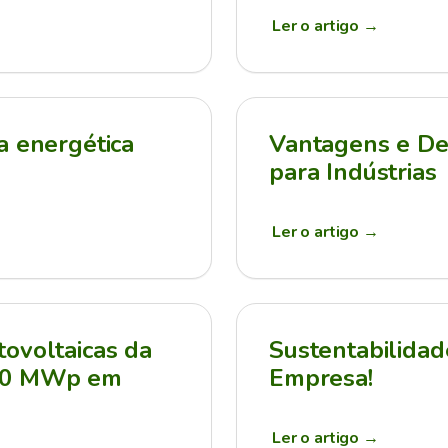
Ler o artigo
→
a energética
Vantagens e Des
para Indústrias
Ler o artigo
→
ovoltaicas da
Sustentabilidad
210 MWp em
Empresa!
Ler o artigo
→