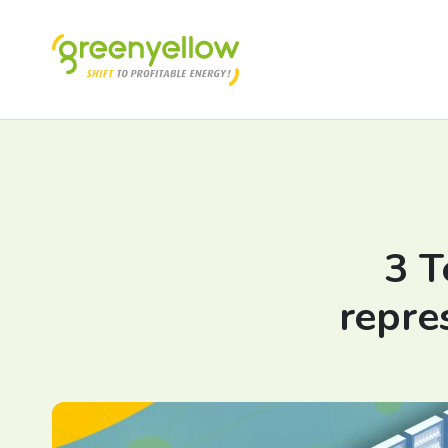
3 T
repre