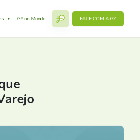
os
GY no Mundo
FALE COM A GY
 que
Varejo