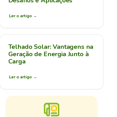
Desafios e Aplicações
Ler o artigo
→
Telhado Solar: Vantagens na
Geração de Energia Junto à
Carga
Ler o artigo
→