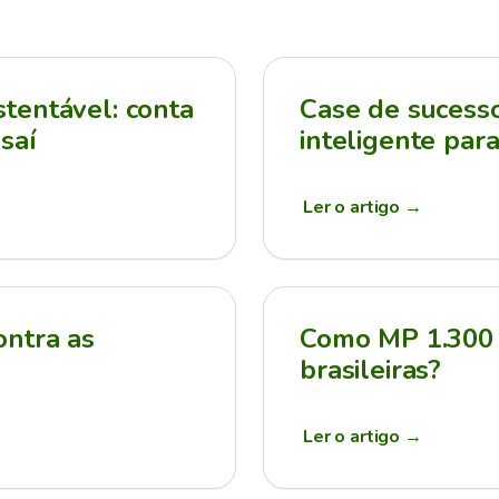
tentável: conta
Case de sucesso:
saí
inteligente par
Ler o artigo
→
ontra as
Como MP 1.300 
brasileiras?
Ler o artigo
→