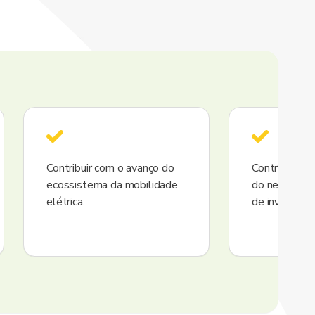
Contribuir com o avanço do
Contribuir c
ecossistema da mobilidade
do negócio 
elétrica.
de investime