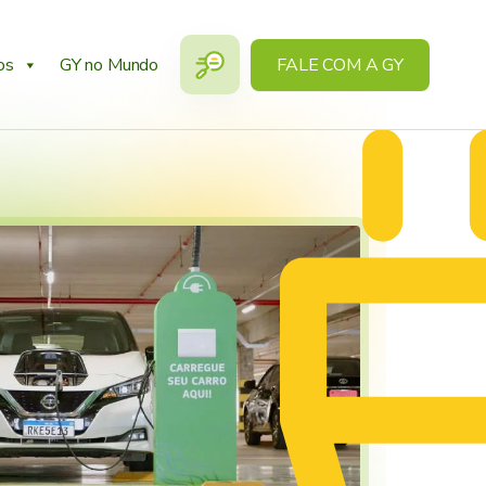
os
GY no Mundo
FALE COM A GY