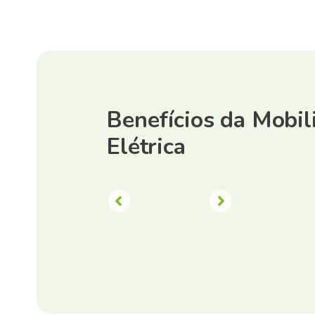
Benefícios da Mobil
Elétrica
Contribuir com a agenda ESG
O investi
do negócio Sem necessidade
conta!
de investimento.