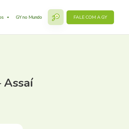
os
GY no Mundo
FALE COM A GY
 Assaí