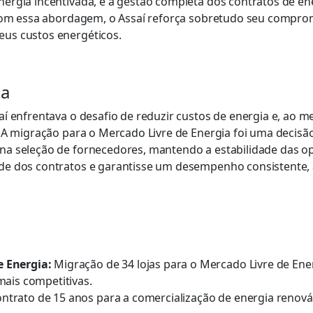
ergia incentivada, e a gestão completa dos contratos de en
 Com essa abordagem, o Assaí reforça sobretudo seu comprom
us custos energéticos.
ta
í enfrentava o desafio de reduzir custos de energia e, ao m
 A migração para o Mercado Livre de Energia foi uma decisão 
a seleção de fornecedores, mantendo a estabilidade das oper
e dos contratos e garantisse um desempenho consistente, a
e Energia:
Migração de 34 lojas para o Mercado Livre de Ener
mais competitivas.
ntrato de 15 anos para a comercialização de energia renováv