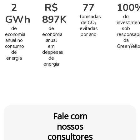
2
R$
77
100
GWh
897K
toneladas
do
de CO₂
investimen
de
de
evitadas
sob
economia
economia
por ano
responsabi
anual no
anual
da
consumo
em
GreenYell
de
despesas
energia
de
energia
Fale com
nossos
consultores